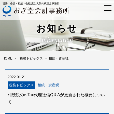
税務・会計・相続・会社設立 大阪の税理士事務所
t
o
g
g
l
お知らせ
e
n
information
a
v
i
g
a
HOME
税務トピックス
相続・資産税
t
i
o
n
2022.01.21
税務トピックス
相続・資産税
相続税のe-Tax代理送信Q＆Aが更新された概要につい
て