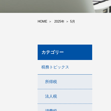
HOME
2025年
5
月
カテゴリー
税務トピックス
所得税
法人税
消費税