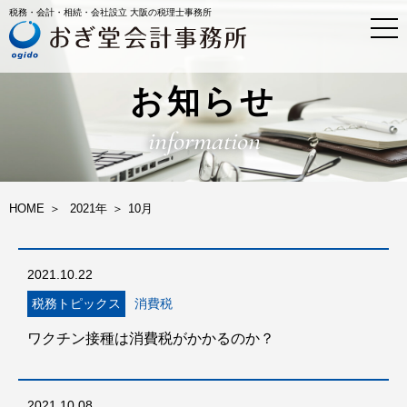
税務・会計・相続・会社設立 大阪の税理士事務所
t
o
g
g
l
お知らせ
e
n
information
a
v
i
g
a
HOME
2021年
10
月
t
i
o
n
2021.10.22
税務トピックス
消費税
ワクチン接種は消費税がかかるのか？
2021.10.08