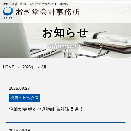
税務・会計・相続・会社設立 大阪の税理士事務所
t
o
g
g
l
お知らせ
e
n
information
a
v
i
g
a
HOME
2025年
8
月
t
i
o
n
2025.08.27
税務トピックス
企業が実施すべき物価高対策５選！
2025.08.19