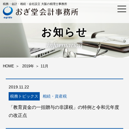
税務・会計・相続・会社設立 大阪の税理士事務所
t
o
g
g
l
お知らせ
e
n
information
a
v
i
g
a
HOME
2019年
11
月
t
i
o
n
2019.11.22
税務トピックス
相続・資産税
「教育資金の一括贈与の非課税」の特例と令和元年度
の改正点