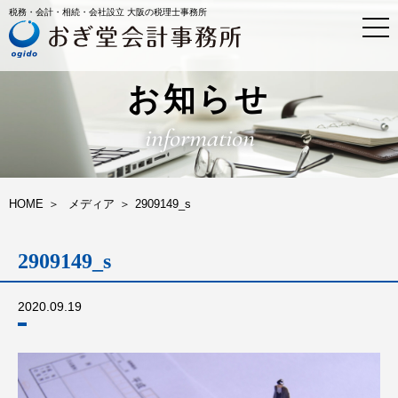
税務・会計・相続・会社設立 大阪の税理士事務所
t
o
g
g
l
お知らせ
e
n
information
a
v
i
g
a
HOME
メディア
2909149_s
t
i
o
2909149_s
n
2020.09.19