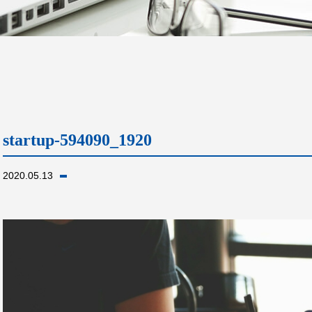
startup-594090_1920
2020.05.13