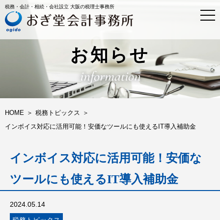
税務・会計・相続・会社設立 大阪の税理士事務所
t
o
g
g
l
お知らせ
e
n
information
a
v
i
g
a
HOME
税務トピックス
t
インボイス対応に活用可能！安価なツールにも使えるIT導入補助金
i
o
n
インボイス対応に活用可能！安価な
ツールにも使えるIT導入補助金
2024.05.14