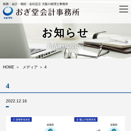
税務・会計・相続・会社設立 大阪の税理士事務所
t
o
g
g
l
お知らせ
e
n
information
a
v
i
g
a
HOME
メディア
4
t
i
o
4
n
2022.12.16