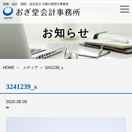
税務・会計・相続・会社設立 大阪の税理士事務所
t
o
g
g
l
お知らせ
e
n
information
a
v
i
g
a
HOME
メディア
3241239_s
t
i
o
3241239_s
n
2020.08.05