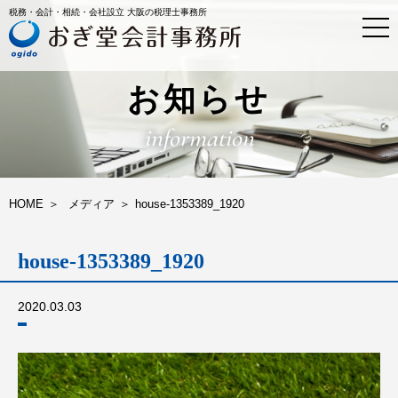
税務・会計・相続・会社設立 大阪の税理士事務所
t
o
g
g
l
お知らせ
e
n
information
a
v
i
g
a
HOME
メディア
house-1353389_1920
t
i
o
house-1353389_1920
n
2020.03.03