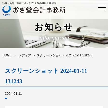
税務・会計・相続・会社設立 大阪の税理士事務所
t
o
g
g
l
お知らせ
e
n
information
a
v
i
g
a
HOME
メディア
スクリーンショット 2024-01-11 131243
t
i
o
スクリーンショット 2024-01-11
n
131243
2024.01.11