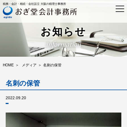
税務・会計・相続・会社設立 大阪の税理士事務所
t
o
g
g
l
お知らせ
e
n
information
a
v
i
g
a
HOME
メディア
名刺の保管
t
i
o
名刺の保管
n
2022.09.20