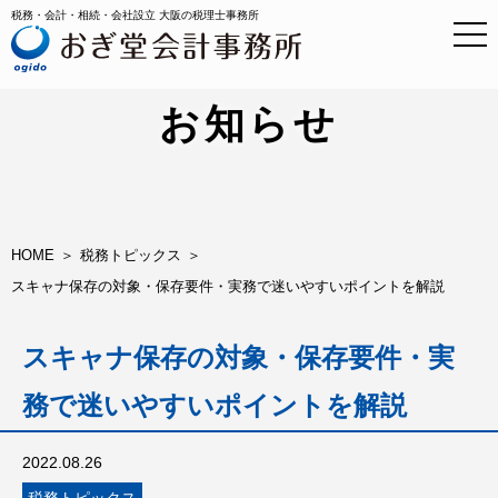
税務・会計・相続・会社設立 大阪の税理士事務所
t
o
g
g
l
お知らせ
e
n
information
a
v
i
g
a
HOME
税務トピックス
t
スキャナ保存の対象・保存要件・実務で迷いやすいポイントを解説
i
o
n
スキャナ保存の対象・保存要件・実
務で迷いやすいポイントを解説
2022.08.26