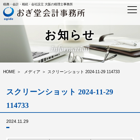
税務・会計・相続・会社設立 大阪の税理士事務所
t
o
g
g
l
お知らせ
e
n
information
a
v
i
g
a
HOME
メディア
スクリーンショット 2024-11-29 114733
t
i
o
スクリーンショット 2024-11-29
n
114733
2024.11.29