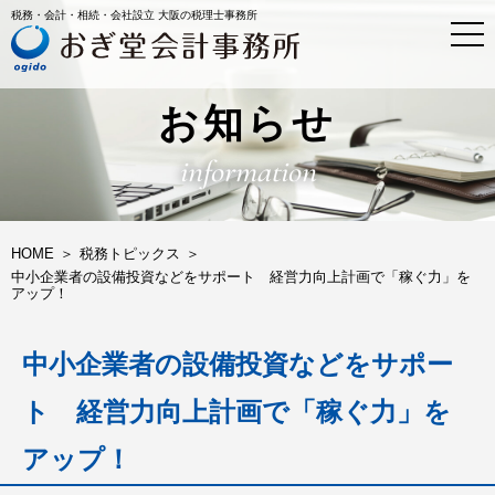
税務・会計・相続・会社設立 大阪の税理士事務所
t
o
g
g
l
お知らせ
e
n
information
a
v
i
g
a
HOME
税務トピックス
t
中小企業者の設備投資などをサポート 経営力向上計画で「稼ぐ力」を
i
アップ！
o
n
中小企業者の設備投資などをサポー
ト 経営力向上計画で「稼ぐ力」を
アップ！