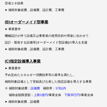
③省エネ効果
➤ 補助対象経費…
設備費、設計費、工事費
(B)オーダーメイド型事業
➤ 事業要件
機械設計が伴う設備又は事業者の使用目的や用途に合わせて、
設計・製造する設備等(オーダーメイド型設備)の導入を支援
➤ 補助対象経費…設備費、設計費、工事費
(C)指定設備導入事業
➤ 事業要件
予め定めたエネルギー消費効率等の基準を満たし、
補助対象設備として登録及び公表した指定設備を導入する事業
※ 補助対象経費：
設備費
補助率：
1/3以内
補助金額限度額：
上限1億円
/事業全体
下限30万円
/事業全体
➤ 補助対象経費…設備費