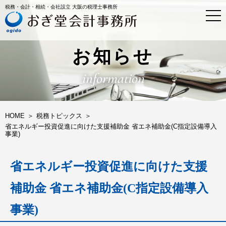
税務・会計・相続・会社設立 大阪の税理士事務所
t
o
g
g
l
お知らせ
e
n
information
a
v
i
g
a
HOME
税務トピックス
t
省エネルギー投資促進に向けた支援補助金 省エネ補助金(C指定設備導入
i
事業)
o
n
省エネルギー投資促進に向けた支援
補助金 省エネ補助金(C指定設備導入
事業)