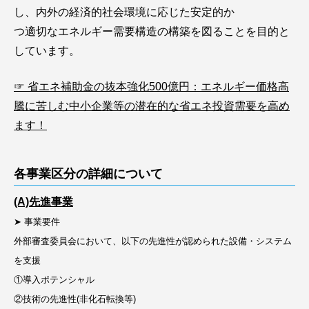
し、内外の経済的社会環境に応じた安定的か
つ適切なエネルギー需要構造の構築を図ることを目的と
しています。
☞ 省エネ補助金の抜本強化500億円：エネルギー価格高
騰に苦しむ中小企業等の潜在的
な省エネ投資需要を高め
ます！
各事業区分の詳細について
(A)先進事業
➤ 事業要件
外部審査委員会において、以下の先進性が認められた設備・システム
を支援
①導入ポテンシャル
②技術の先進性(非化石転換等)